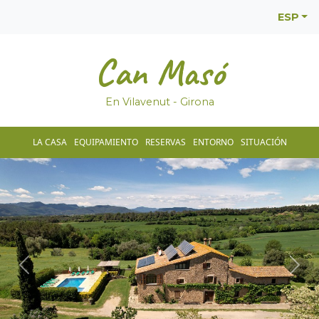
ESP
Can Masó
En Vilavenut - Girona
LA CASA
EQUIPAMIENTO
RESERVAS
ENTORNO
SITUACIÓN
Anterior
Sigu