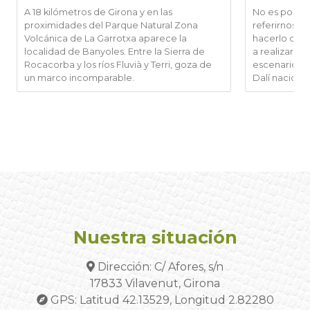
A 18 kilómetros de Girona y en las
No es posibl
proximidades del Parque Natural Zona
referirnos a D
Volcánica de La Garrotxa aparece la
hacerlo de F
localidad de Banyoles. Entre la Sierra de
a realizar un
Rocacorba y los ríos Fluvià y Terri, goza de
escenarios d
un marco incomparable.
Dalí nació, vi
Nuestra situación
Dirección: C/ Afores, s/n
17833 Vilavenut, Girona
GPS: Latitud 42.13529, Longitud 2.82280